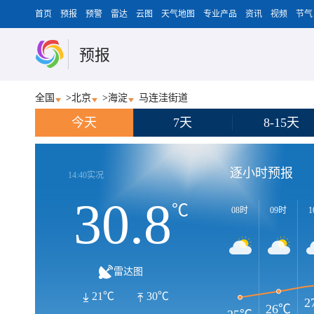
首页
预报
预警
雷达
云图
天气地图
专业产品
资讯
视频
节气
预报
全国
>
北京
>
海淀
马连洼街道
今天
7天
8-15天
逐小时预报
14:40实况
30.8
℃
08时
09时
1
雷达图
21℃
30℃
2
26℃