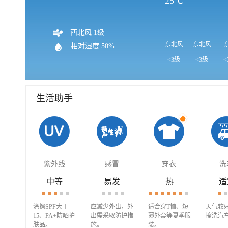
25℃
西北风 1级
东北风
东北风
相对湿度 50%
<3级
<3级
<
生活助手
紫外线
感冒
穿衣
洗
中等
易发
热
适
涂擦SPF大于
应减少外出，外
适合穿T恤、短
天气较
15、PA+防晒护
出需采取防护措
薄外套等夏季服
擦洗汽
肤品。
施。
装。