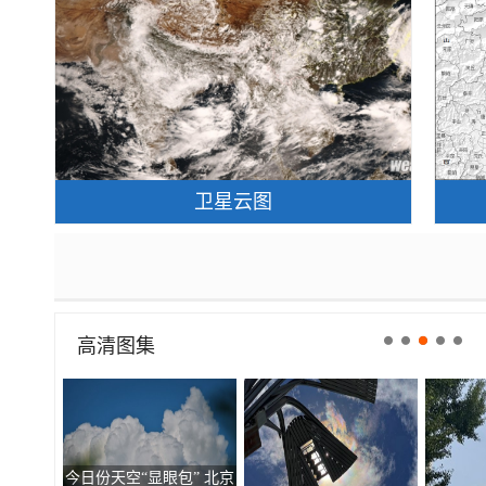
卫星云图
高清图集
走进青海祁连 邂逅一场大
北京现超清晰日晕 好似天