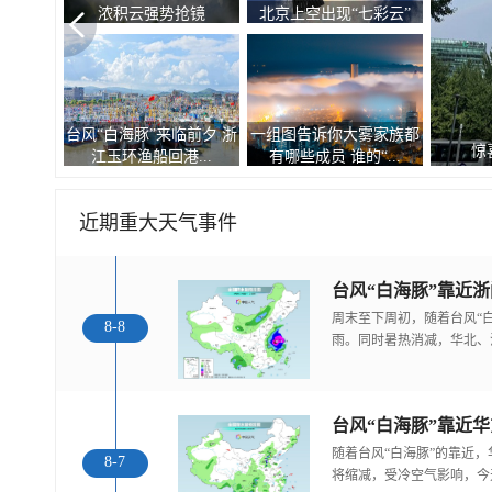
自然的顶级配色
空“大眼睛”
台风“白海豚”逼近 游客从
有种冷叫嗷嗷冷！9张图
观
“糖
南麂岛撤离上岸
告诉你北方人冬天到...
近期重大天气事件
台风“白海豚”靠近
周末至下周初，随着台风“
8-8
雨。同时暑热消减，华北、
随着台风“白海豚”的靠近
8-7
将缩减，受冷空气影响，今