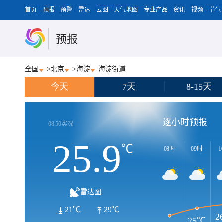
首页
预报
预警
雷达
云图
天气地图
专业产品
资讯
视频
节气
预报
全国
>
北京
>
海淀
海淀街道
今天
7天
8-15天
逐小时预报
08:50实况
25.9
℃
08时
09时
1
雷达图
21℃
29℃
2
25℃