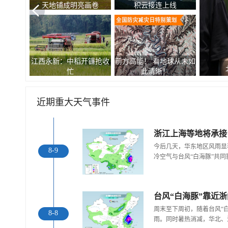
天地铺成明亮画卷
积云接连上线
江西永新：中稻开镰抢收
前方高能！ 看地球从未如
忙
此清晰！
近期重大天气事件
浙江上海等地将承接
今后几天，华东地区风雨显
8-9
冷空气与台风“白海豚”共
台风“白海豚”靠近
周末至下周初，随着台风“
8-8
雨。同时暑热消减，华北、