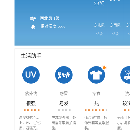
23℃
西北风 1级
东北风
东南风
东
相对湿度 65%
<3级
<3级
<
生活助手
紫外线
感冒
穿衣
洗
很强
易发
热
较
涂擦SPF20以
应减少外出，外
适合穿T恤、短
无雨且
上，PA++护肤
出需采取防护措
薄外套等夏季服
小，易
品，避强光。
施。
装。
度。