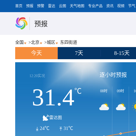
首页
预报
预警
雷达
云图
天气地图
专业产品
资讯
视频
节气
预报
全国
>
北京
>
城区
东四街道
今天
7天
8-15天
逐小时预报
12:20实况
31.4
℃
08时
09时
1
雷达图
24℃
31℃