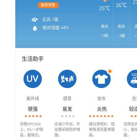
2
26℃
暴雨预警
25℃
北风 1级
南风
南风
相对湿度 44%
<3级
<3级
<
生活助手
紫外线
感冒
穿衣
洗
很强
易发
炎热
较
涂擦SPF20以
应减少外出，外
建议穿短衫、短
无雨且
上，PA++护肤
出需采取防护措
裤等清凉夏季服
小，易
品，避强光。
施。
装。
度。