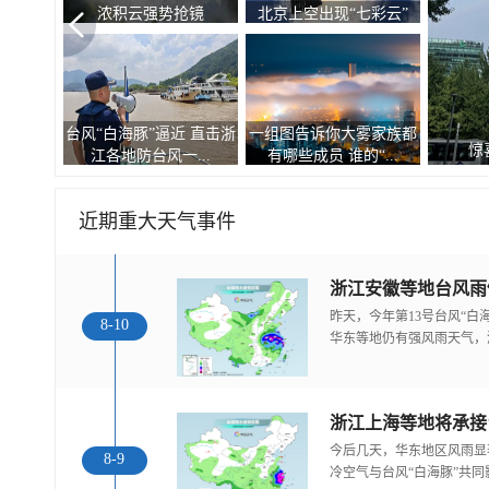
浓积云强势抢镜
北京上空出现“七彩云”
台风“白海豚”逼近 直击浙
一组图告诉你大雾家族都
惊喜连连 
江各地防台风一...
有哪些成员 谁的“...
近期重大天气事件
浙江安徽等地台风雨
昨天，今年第13号台风“
8-10
华东等地仍有强风雨天气，
浙江上海等地将承接
今后几天，华东地区风雨显
8-9
冷空气与台风“白海豚”共