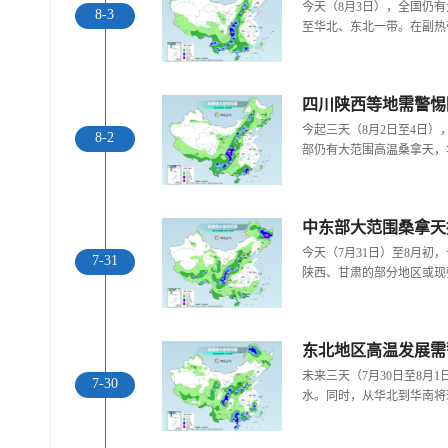
今天（8月3日），全国仍
8-3
至华北、东北一带。在副热
台风“白海豚”来临前夕 浙
一组图告诉你大雾家族都
惊
江玉环渔船回港...
有哪些成员 谁的“...
今起三天（8月2日至4日
8-2
部仍有大范围高温桑拿天，
中东部大范围桑拿天
今天（7月31日）至8月
7-31
陕西、甘肃的部分地区或现
东北地区高温发展需
走进青海祁连 邂逅一场大
北京现超清晰日晕 好似天
自然的顶级配色
空“大眼睛”
未来三天（7月30日至8月
7-30
水。同时，从华北到华南将