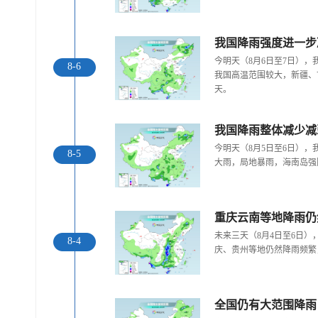
今明天（8月6日至7日）
台风“白海豚”逼近 直击浙
春夏咻冬！4张图告诉你
8-6
我国高温范围较大，新疆、
江各地防台风一...
秋天太快是种什么体...
天。
我国降雨整体减少减
今明天（8月5日至6日）
8-5
大雨，局地暴雨，海南岛强
重庆云南等地降雨仍
未来三天（8月4日至6日
8-4
庆、贵州等地仍然降雨频繁
今日份天空“显眼包” 北京
浓积云强势抢镜
北京上空出现“七彩云”
全国仍有大范围降雨