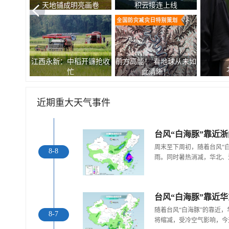
天地铺成明亮画卷
积云接连上线
江西永新：中稻开镰抢收
前方高能！ 看地球从未如
忙
此清晰！
近期重大天气事件
台风“白海豚”靠近
周末至下周初，随着台风“
8-8
雨。同时暑热消减，华北、
立秋：暑热尚存 大自然已
随着台风“白海豚”的靠近
8-7
埋下红黄伏笔
北京天空现“云隙光”景象
将缩减，受冷空气影响，今