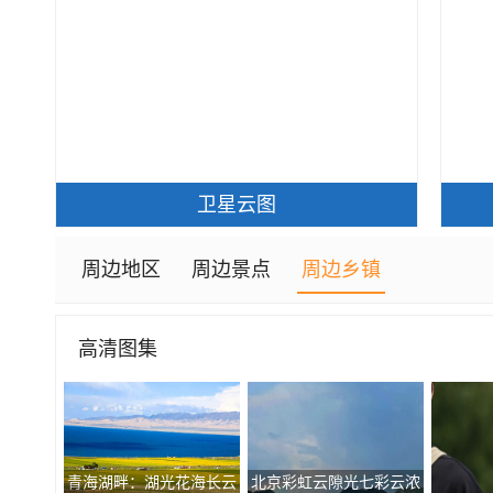
卫星云图
周边地区
周边景点
周边乡镇
高清图集
青海湖畔：湖光花海长云
北京彩虹云隙光七彩云浓