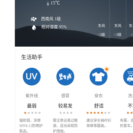
15℃
西南风 1级
东风
东风
东
相对湿度 95%
<3级
<3级
<
生活助手
紫外线
感冒
穿衣
洗
最弱
较易发
舒适
不
辐射弱，涂擦
需注意远离过敏
建议穿长袖衬衫
有雾，
SPF8-12防晒护
源，适当采取防
单裤等服装。
的爱车
肤品。
护措施。