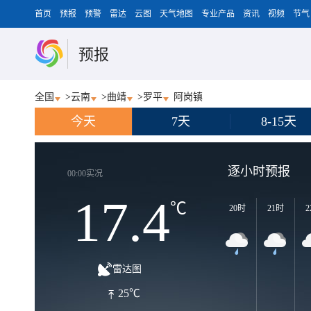
首页
预报
预警
雷达
云图
天气地图
专业产品
资讯
视频
节气
预报
全国
>
云南
>
曲靖
>
罗平
阿岗镇
今天
7天
8-15天
逐小时预报
00:00实况
17.4
℃
20时
21时
2
雷达图
25℃