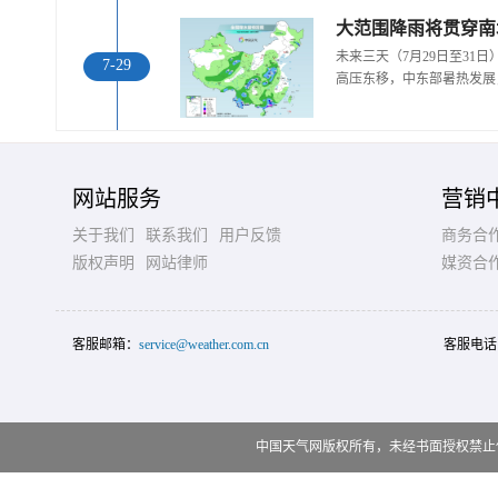
大范围降雨将贯穿南
台风“白海豚”逼近 游客从
有种冷叫嗷嗷冷！9张图
“糖
未来三天（7月29日至31
南麂岛撤离上岸
告诉你北方人冬天到...
7-29
高压东移，中东部暑热发展
网站服务
营销
关于我们
联系我们
用户反馈
商务合
版权声明
网站律师
媒资合
客服邮箱：
service@weather.com.cn
客服电话
北京天空现瑰丽朝霞 云层
山东威海现日晕景观 蓝天
仿若一片片棉花糖
之上清晰可见
中国天气网版权所有，未经书面授权禁止使用 