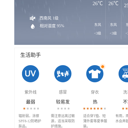
26℃
26℃
2
西南风 1级
东风
东风
相对湿度 95%
<3级
<3级
<
生活助手
紫外线
感冒
穿衣
洗
最弱
较易发
热
不
辐射弱，涂擦
需注意远离过敏
适合穿T恤、短
有雨，
SPF8-12防晒护
源，适当采取防
薄外套等夏季服
水会弄
肤品。
护措施。
装。