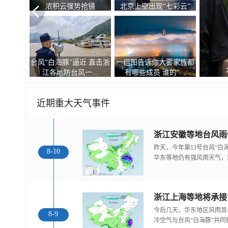
浓积云强势抢镜
北京上空出现“七彩云”
台风“白海豚”逼近 直击浙
一组图告诉你大雾家族都
江各地防台风一...
有哪些成员 谁的“...
近期重大天气事件
浙江安徽等地台风雨
昨天，今年第13号台风“
8-10
华东等地仍有强风雨天气，
浙江上海等地将承接
今后几天，华东地区风雨显
8-9
冷空气与台风“白海豚”共