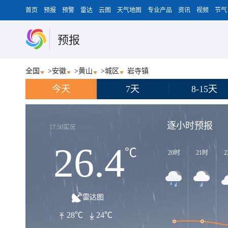
首页
预报
预警
雷达
云图
天气地图
专业产品
资讯
视频
节气
预报
全国
>
安徽
>
黄山
>
城区
岩寺镇
今天
7天
8-15天
逐小时预报
17:50实况
26.4
℃
20时
21时
2
雷达图
28℃
24℃