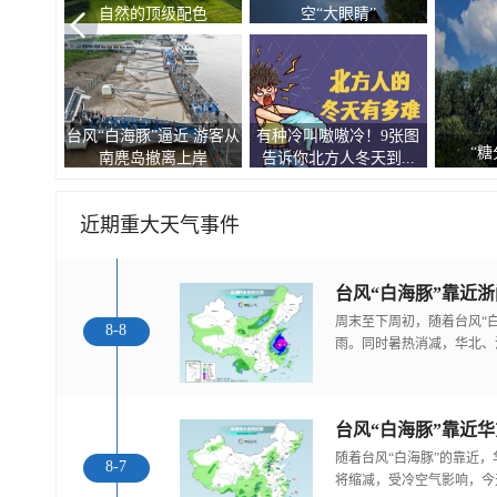
自然的顶级配色
空“大眼睛”
台风“白海豚”逼近 游客从
有种冷叫嗷嗷冷！9张图
“糖分超标” 
南麂岛撤离上岸
告诉你北方人冬天到...
近期重大天气事件
台风“白海豚”靠近
周末至下周初，随着台风“
8-8
雨。同时暑热消减，华北、
随着台风“白海豚”的靠近
8-7
将缩减，受冷空气影响，今