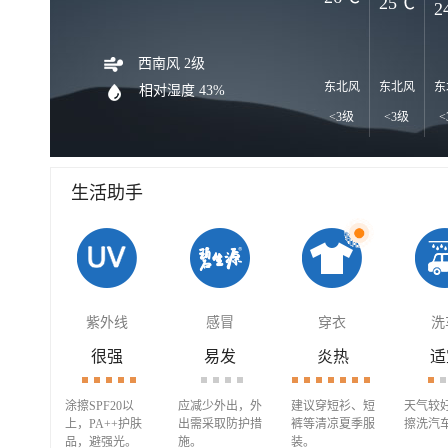
25℃
2
西南风 2级
东北风
东北风
东
相对湿度 43%
<3级
<3级
<
生活助手
紫外线
感冒
穿衣
洗
很强
易发
炎热
适
涂擦SPF20以
应减少外出，外
建议穿短衫、短
天气较
上，PA++护肤
出需采取防护措
裤等清凉夏季服
擦洗汽
品，避强光。
施。
装。