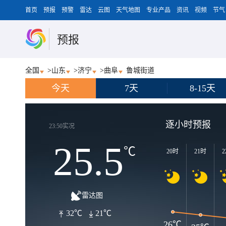
首页
预报
预警
雷达
云图
天气地图
专业产品
资讯
视频
节气
预报
全国
>
山东
>
济宁
>
曲阜
鲁城街道
今天
7天
8-15天
逐小时预报
23:50实况
25.5
℃
20时
21时
2
雷达图
32℃
21℃
26℃