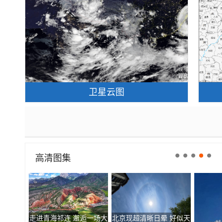
卫星云图
高清图集
走进青海祁连 邂逅一场大
北京现超清晰日晕 好似天