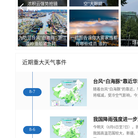
浓积云强势抢镜
空“大眼睛”
为防范台风“白海豚” 浙江
一组图告诉你大雾家族都
惊
温岭渔船紧急转...
有哪些成员 谁的“...
近期重大天气事件
随着台风“白海豚”的靠近
8-7
将缩减，受冷空气影响，今
今明天（8月6日至7日）
8-6
我国高温范围较大，新疆、