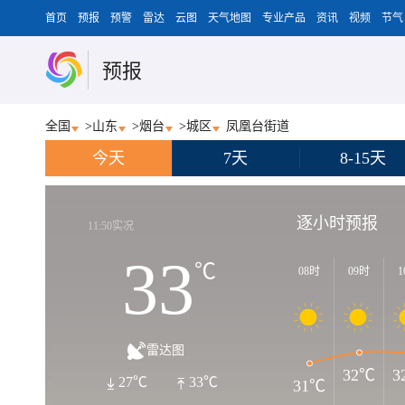
首页
预报
预警
雷达
云图
天气地图
专业产品
资讯
视频
节气
预报
全国
>
山东
>
烟台
>
城区
凤凰台街道
今天
7天
8-15天
逐小时预报
11:50实况
33
℃
08时
09时
1
雷达图
32℃
3
27℃
33℃
31℃