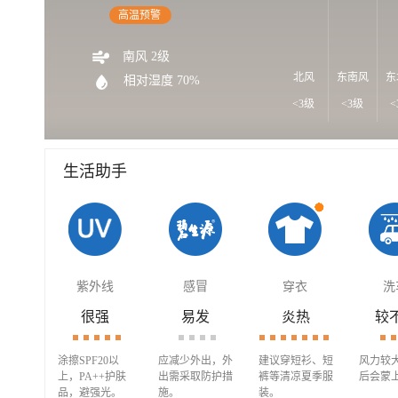
高温预警
南风 2级
北风
东南风
东
相对湿度 70%
<3级
<3级
<
生活助手
紫外线
感冒
穿衣
洗
很强
易发
炎热
较
涂擦SPF20以
应减少外出，外
建议穿短衫、短
风力较
上，PA++护肤
出需采取防护措
裤等清凉夏季服
后会蒙
品，避强光。
施。
装。